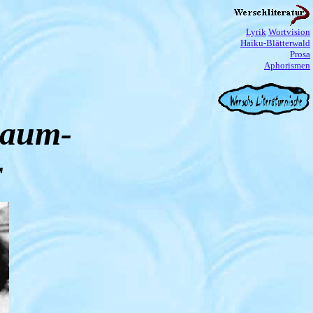
Lyrik
Wortvision
Haiku-Blätterwald
Prosa
Aphorismen
baum-
r